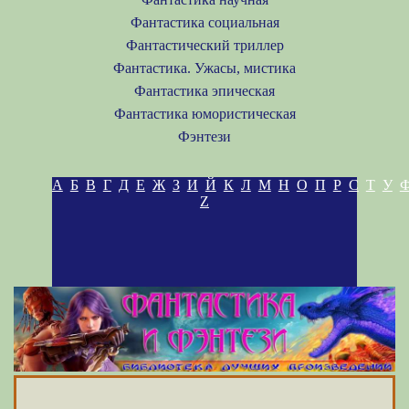
Фантастика социальная
Фантастический триллер
Фантастика. Ужасы, мистика
Фантастика эпическая
Фантастика юмористическая
Фэнтези
А
Б
В
Г
Д
Е
Ж
З
И
Й
К
Л
М
Н
О
П
Р
С
Т
У
Z