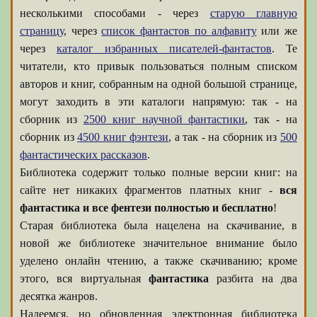
несколькими способами - через
старую главную
страницу
, через
список фантастов по алфавиту
или же
через
каталог избранных писателей-фантастов
. Те
читатели, кто привык пользоваться полным списком
авторов и книг, собранным на одной большой странице,
могут заходить в эти каталоги напрямую: так - на
сборник из
2500 книг научной фантастики
, так - на
сборник из
4500 книг фэнтези
, а так - на сборник из
500
фантастических рассказов
.
Библиотека содержит только полные версии книг: на
сайте нет никаких фрагментов платных книг -
вся
фантастика и все фентези полностью и бесплатно
!
Старая библиотека была нацелена на скачивание, в
новой же библиотеке значительное внимание было
уделено онлайн чтению, а также скачиванию; кроме
этого, вся виртуальная
фантастика
разбита на два
десятка жанров.
Надеемся, но обновленная электронная библиотека