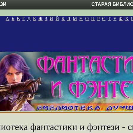
ЕЗИ
СТАРАЯ БИБЛИ
А
Б
В
Г
Д
Е
Ж
З
И
Й
К
Л
М
Н
О
П
Р
С
Т
У
Ф
Х
иотека фантастики и фэнтези - с