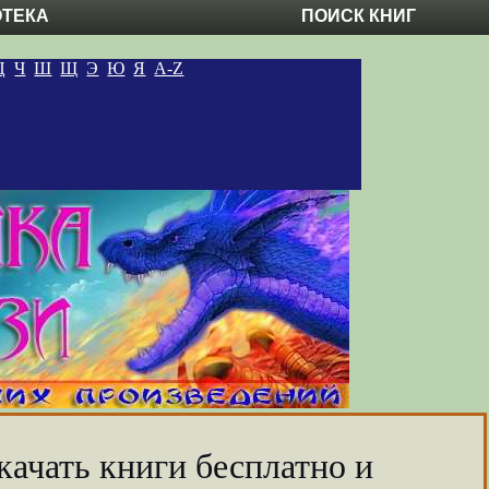
ОТЕКА
ПОИСК КНИГ
Ц
Ч
Ш
Щ
Э
Ю
Я
A-Z
качать книги бесплатно и