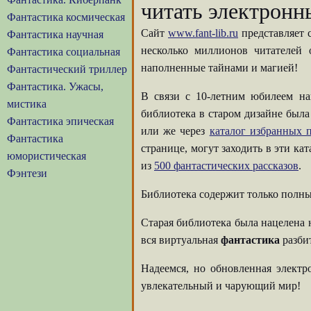
читать электронн
Фантастика космическая
Сайт
www.fant-lib.ru
представляет 
Фантастика научная
несколько миллионов читателей
Фантастика социальная
наполненные тайнами и магией!
Фантастический триллер
Фантастика. Ужасы,
В связи с 10-летним юбилеем на
мистика
библиотека в старом дизайне была
Фантастика эпическая
или же через
каталог избранных п
Фантастика
странице, могут заходить в эти ка
юмористическая
из
500 фантастических рассказов
.
Фэнтези
Библиотека содержит только полны
Старая библиотека была нацелена 
вся виртуальная
фантастика
разбит
Надеемся, но обновленная элект
увлекательный и чарующий мир!