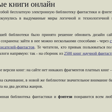
ые книги онлайн
собой бесплатную электронную библиотеку фантастики и фэнтези
 окунулись в выдуманные миры логичной и технологичной н
шей библиотеки было принято решение обновить дизайн сай
 сохранена: зайти в нее можно несколькими способами - через
с
исателей-фантастов
. Те читатели, кто привык пользоваться п
талоги напрямую: так - на сборник из
2500 книг научной фантас
е версии книг: на сайте нет никаких фрагментов платных книг 
на скачивание, в новой же библиотеке значительное внимание б
а на два десятка жанров.
ронная библиотека фантастики и
фэнтези
понравится всем люб