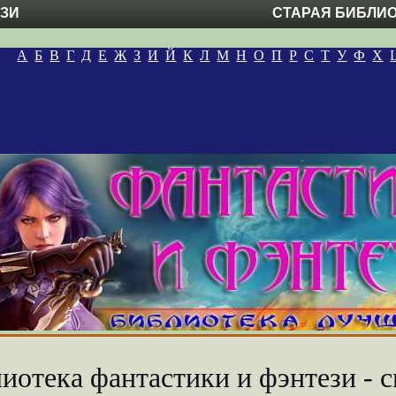
ЕЗИ
СТАРАЯ БИБЛИ
А
Б
В
Г
Д
Е
Ж
З
И
Й
К
Л
М
Н
О
П
Р
С
Т
У
Ф
Х
иотека фантастики и фэнтези - с