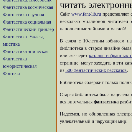
читать электронн
Фантастика космическая
Сайт
www.fant-lib.ru
представляет 
Фантастика научная
несколько миллионов читателей
Фантастика социальная
наполненные тайнами и магией!
Фантастический триллер
Фантастика. Ужасы,
В связи с 10-летним юбилеем на
мистика
библиотека в старом дизайне была
Фантастика эпическая
или же через
каталог избранных п
Фантастика
странице, могут заходить в эти ка
юмористическая
из
500 фантастических рассказов
.
Фэнтези
Библиотека содержит только полны
Старая библиотека была нацелена 
вся виртуальная
фантастика
разбит
Надеемся, но обновленная элект
увлекательный и чарующий мир!