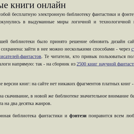
ые книги онлайн
собой бесплатную электронную библиотеку фантастики и фэнтези
 окунулись в выдуманные миры логичной и технологичной н
шей библиотеки было принято решение обновить дизайн сай
 сохранена: зайти в нее можно несколькими способами - через
с
исателей-фантастов
. Те читатели, кто привык пользоваться п
талоги напрямую: так - на сборник из
2500 книг научной фантас
е версии книг: на сайте нет никаких фрагментов платных книг 
на скачивание, в новой же библиотеке значительное внимание б
а на два десятка жанров.
ронная библиотека фантастики и
фэнтези
понравится всем люб