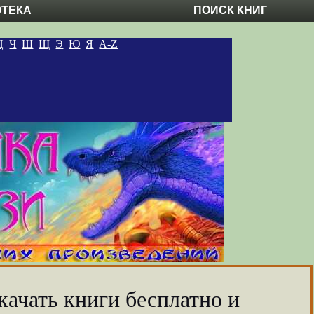
ОТЕКА
ПОИСК КНИГ
Ц
Ч
Ш
Щ
Э
Ю
Я
A-Z
качать книги бесплатно и