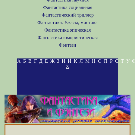
Фантастика социальная
Фантастический триллер
Фантастика. Ужасы, мистика
Фантастика эпическая
Фантастика юмористическая
Фэнтези
А
Б
В
Г
Д
Е
Ж
З
И
Й
К
Л
М
Н
О
П
Р
С
Т
У
Z