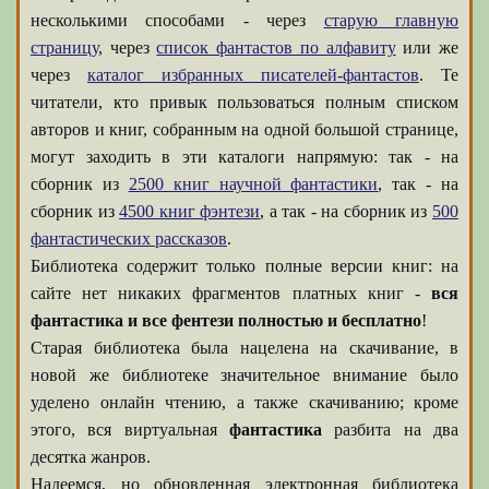
несколькими способами - через
старую главную
страницу
, через
список фантастов по алфавиту
или же
через
каталог избранных писателей-фантастов
. Те
читатели, кто привык пользоваться полным списком
авторов и книг, собранным на одной большой странице,
могут заходить в эти каталоги напрямую: так - на
сборник из
2500 книг научной фантастики
, так - на
сборник из
4500 книг фэнтези
, а так - на сборник из
500
фантастических рассказов
.
Библиотека содержит только полные версии книг: на
сайте нет никаких фрагментов платных книг -
вся
фантастика и все фентези полностью и бесплатно
!
Старая библиотека была нацелена на скачивание, в
новой же библиотеке значительное внимание было
уделено онлайн чтению, а также скачиванию; кроме
этого, вся виртуальная
фантастика
разбита на два
десятка жанров.
Надеемся, но обновленная электронная библиотека