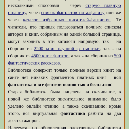
несколькими способами - через
старую главную
страницу
, через
список фантастов по алфавиту
или же
через
каталог избранных писателей-фантастов
. Те
читатели, кто привык пользоваться полным списком
авторов и книг, собранным на одной большой странице,
могут заходить в эти каталоги напрямую: так - на
сборник из
2500 книг научной фантастики
, так - на
сборник из
4500 книг фэнтези
, а так - на сборник из
500
фантастических рассказов
.
Библиотека содержит только полные версии книг: на
сайте нет никаких фрагментов платных книг -
вся
фантастика и все фентези полностью и бесплатно
!
Старая библиотека была нацелена на скачивание, в
новой же библиотеке значительное внимание было
уделено онлайн чтению, а также скачиванию; кроме
этого, вся виртуальная
фантастика
разбита на два
десятка жанров.
Надеемся, но обновленная электронная библиотека