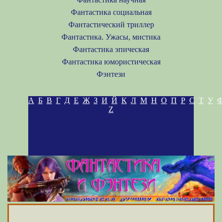
Фантастика социальная
Фантастический триллер
Фантастика. Ужасы, мистика
Фантастика эпическая
Фантастика юмористическая
Фэнтези
А
Б
В
Г
Д
Е
Ж
З
И
Й
К
Л
М
Н
О
П
Р
С
Т
У
Z