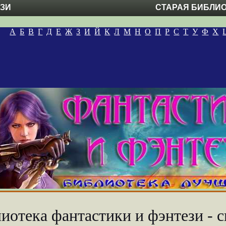
ЕЗИ
СТАРАЯ БИБЛИ
А
Б
В
Г
Д
Е
Ж
З
И
Й
К
Л
М
Н
О
П
Р
С
Т
У
Ф
Х
иотека фантастики и фэнтези - с