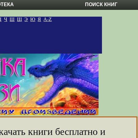
ОТЕКА
ПОИСК КНИГ
Ц
Ч
Ш
Щ
Э
Ю
Я
A-Z
качать книги бесплатно и