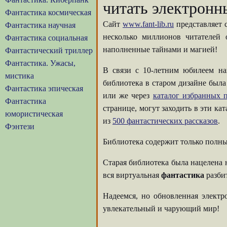
читать электронн
Фантастика космическая
Сайт
www.fant-lib.ru
представляет 
Фантастика научная
несколько миллионов читателей
Фантастика социальная
наполненные тайнами и магией!
Фантастический триллер
Фантастика. Ужасы,
В связи с 10-летним юбилеем на
мистика
библиотека в старом дизайне была
Фантастика эпическая
или же через
каталог избранных п
Фантастика
странице, могут заходить в эти ка
юмористическая
из
500 фантастических рассказов
.
Фэнтези
Библиотека содержит только полны
Старая библиотека была нацелена 
вся виртуальная
фантастика
разбит
Надеемся, но обновленная элект
увлекательный и чарующий мир!