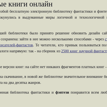
ые книги онлайн
собой бесплатную электронную библиотеку фантастики и фэнтези
 окунулись в выдуманные миры логичной и технологичной н
шей библиотеки было принято решение обновить дизайн сай
 сохранена: зайти в нее можно несколькими способами - через
с
исателей-фантастов
. Те читатели, кто привык пользоваться п
талоги напрямую: так - на сборник из
2500 книг научной фантас
е версии книг: на сайте нет никаких фрагментов платных книг 
на скачивание, в новой же библиотеке значительное внимание б
а на два десятка жанров.
ронная библиотека фантастики и
фэнтези
понравится всем люб