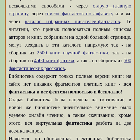
несколькими способами - через
старую главную
страницу
, через
список фантастов по алфавиту
или же
через
каталог избранных писателей-фантастов
. Те
читатели, кто привык пользоваться полным списком
авторов и книг, собранным на одной большой странице,
могут заходить в эти каталоги напрямую: так - на
сборник из
2500 книг научной фантастики
, так - на
сборник из
4500 книг фэнтези
, а так - на сборник из
500
фантастических рассказов
.
Библиотека содержит только полные версии книг: на
сайте нет никаких фрагментов платных книг -
вся
фантастика и все фентези полностью и бесплатно
!
Старая библиотека была нацелена на скачивание, в
новой же библиотеке значительное внимание было
уделено онлайн чтению, а также скачиванию; кроме
этого, вся виртуальная
фантастика
разбита на два
десятка жанров.
Надеемся, но обновленная электронная библиотека