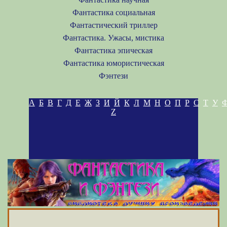
Фантастика социальная
Фантастический триллер
Фантастика. Ужасы, мистика
Фантастика эпическая
Фантастика юмористическая
Фэнтези
А
Б
В
Г
Д
Е
Ж
З
И
Й
К
Л
М
Н
О
П
Р
С
Т
У
Z