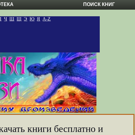
ОТЕКА
ПОИСК КНИГ
Ц
Ч
Ш
Щ
Э
Ю
Я
A-Z
качать книги бесплатно и