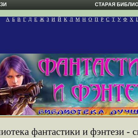
ЕЗИ
СТАРАЯ БИБЛИ
А
Б
В
Г
Д
Е
Ж
З
И
Й
К
Л
М
Н
О
П
Р
С
Т
У
Ф
Х
иотека фантастики и фэнтези - с