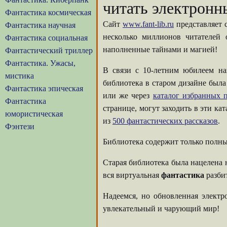
читать электронн
Фантастика космическая
Сайт
www.fant-lib.ru
представляет 
Фантастика научная
несколько миллионов читателей
Фантастика социальная
наполненные тайнами и магией!
Фантастический триллер
Фантастика. Ужасы,
В связи с 10-летним юбилеем на
мистика
библиотека в старом дизайне была
Фантастика эпическая
или же через
каталог избранных п
Фантастика
странице, могут заходить в эти ка
юмористическая
из
500 фантастических рассказов
.
Фэнтези
Библиотека содержит только полны
Старая библиотека была нацелена 
вся виртуальная
фантастика
разбит
Надеемся, но обновленная элект
увлекательный и чарующий мир!