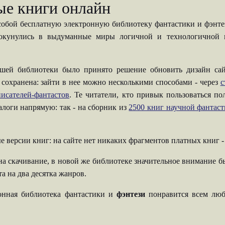
ые книги онлайн
собой бесплатную электронную библиотеку фантастики и фэнтези
 окунулись в выдуманные миры логичной и технологичной н
шей библиотеки было принято решение обновить дизайн сай
 сохранена: зайти в нее можно несколькими способами - через
с
исателей-фантастов
. Те читатели, кто привык пользоваться п
талоги напрямую: так - на сборник из
2500 книг научной фантас
е версии книг: на сайте нет никаких фрагментов платных книг 
на скачивание, в новой же библиотеке значительное внимание б
а на два десятка жанров.
ронная библиотека фантастики и
фэнтези
понравится всем люб