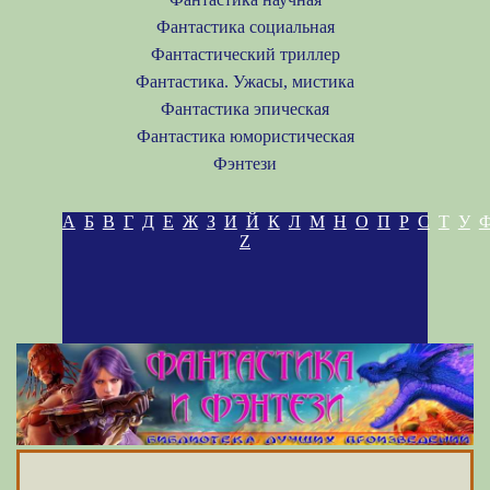
Фантастика социальная
Фантастический триллер
Фантастика. Ужасы, мистика
Фантастика эпическая
Фантастика юмористическая
Фэнтези
А
Б
В
Г
Д
Е
Ж
З
И
Й
К
Л
М
Н
О
П
Р
С
Т
У
Z