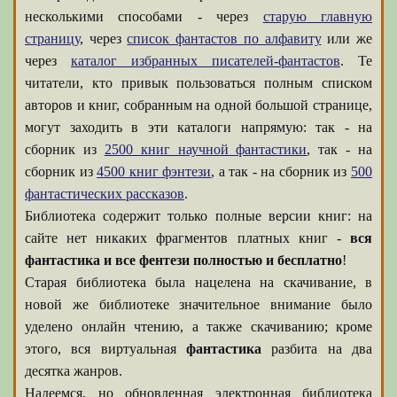
несколькими способами - через
старую главную
страницу
, через
список фантастов по алфавиту
или же
через
каталог избранных писателей-фантастов
. Те
читатели, кто привык пользоваться полным списком
авторов и книг, собранным на одной большой странице,
могут заходить в эти каталоги напрямую: так - на
сборник из
2500 книг научной фантастики
, так - на
сборник из
4500 книг фэнтези
, а так - на сборник из
500
фантастических рассказов
.
Библиотека содержит только полные версии книг: на
сайте нет никаких фрагментов платных книг -
вся
фантастика и все фентези полностью и бесплатно
!
Старая библиотека была нацелена на скачивание, в
новой же библиотеке значительное внимание было
уделено онлайн чтению, а также скачиванию; кроме
этого, вся виртуальная
фантастика
разбита на два
десятка жанров.
Надеемся, но обновленная электронная библиотека