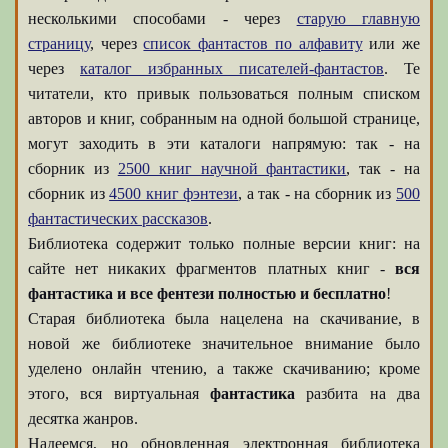
несколькими способами - через
старую главную
страницу
, через
список фантастов по алфавиту
или же
через
каталог избранных писателей-фантастов
. Те
читатели, кто привык пользоваться полным списком
авторов и книг, собранным на одной большой странице,
могут заходить в эти каталоги напрямую: так - на
сборник из
2500 книг научной фантастики
, так - на
сборник из
4500 книг фэнтези
, а так - на сборник из
500
фантастических рассказов
.
Библиотека содержит только полные версии книг: на
сайте нет никаких фрагментов платных книг -
вся
фантастика и все фентези полностью и бесплатно
!
Старая библиотека была нацелена на скачивание, в
новой же библиотеке значительное внимание было
уделено онлайн чтению, а также скачиванию; кроме
этого, вся виртуальная
фантастика
разбита на два
десятка жанров.
Надеемся, но обновленная электронная библиотека