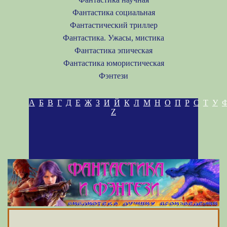
Фантастика социальная
Фантастический триллер
Фантастика. Ужасы, мистика
Фантастика эпическая
Фантастика юмористическая
Фэнтези
А
Б
В
Г
Д
Е
Ж
З
И
Й
К
Л
М
Н
О
П
Р
С
Т
У
Z