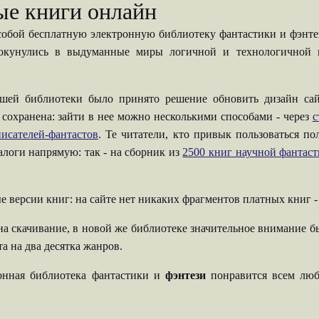
ые книги онлайн
собой бесплатную электронную библиотеку фантастики и фэнтези
 окунулись в выдуманные миры логичной и технологичной н
шей библиотеки было принято решение обновить дизайн сай
 сохранена: зайти в нее можно несколькими способами - через
с
исателей-фантастов
. Те читатели, кто привык пользоваться п
талоги напрямую: так - на сборник из
2500 книг научной фантас
е версии книг: на сайте нет никаких фрагментов платных книг 
на скачивание, в новой же библиотеке значительное внимание б
а на два десятка жанров.
ронная библиотека фантастики и
фэнтези
понравится всем люб