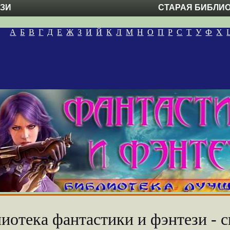
ЕЗИ
СТАРАЯ БИБЛИ
А
Б
В
Г
Д
Е
Ж
З
И
Й
К
Л
М
Н
О
П
Р
С
Т
У
Ф
Х
иотека фантастики и фэнтези - с