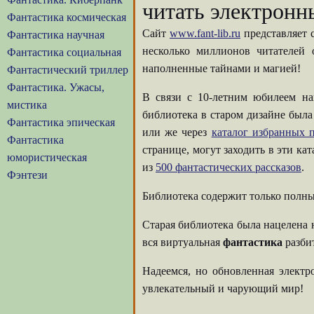
читать электронн
Фантастика космическая
Сайт
www.fant-lib.ru
представляет 
Фантастика научная
несколько миллионов читателей
Фантастика социальная
наполненные тайнами и магией!
Фантастический триллер
Фантастика. Ужасы,
В связи с 10-летним юбилеем на
мистика
библиотека в старом дизайне была
Фантастика эпическая
или же через
каталог избранных п
Фантастика
странице, могут заходить в эти ка
юмористическая
из
500 фантастических рассказов
.
Фэнтези
Библиотека содержит только полны
Старая библиотека была нацелена 
вся виртуальная
фантастика
разбит
Надеемся, но обновленная элект
увлекательный и чарующий мир!