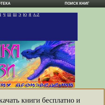
ОТЕКА
ПОИСК КНИГ
Ц
Ч
Ш
Щ
Э
Ю
Я
A-Z
качать книги бесплатно и