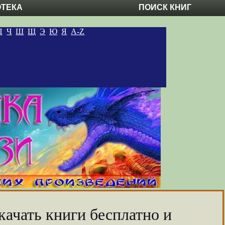
ОТЕКА
ПОИСК КНИГ
Ц
Ч
Ш
Щ
Э
Ю
Я
A-Z
качать книги бесплатно и