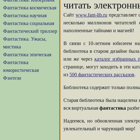
читать электронн
Фантастика космическая
Сайт
www.fant-lib.ru
представляет 
Фантастика научная
несколько миллионов читателей
Фантастика социальная
наполненные тайнами и магией!
Фантастический триллер
Фантастика. Ужасы,
В связи с 10-летним юбилеем на
мистика
библиотека в старом дизайне была
Фантастика эпическая
или же через
каталог избранных п
Фантастика
странице, могут заходить в эти ка
юмористическая
из
500 фантастических рассказов
.
Фэнтези
Библиотека содержит только полны
Старая библиотека была нацелена 
вся виртуальная
фантастика
разбит
Надеемся, но обновленная элект
увлекательный и чарующий мир!