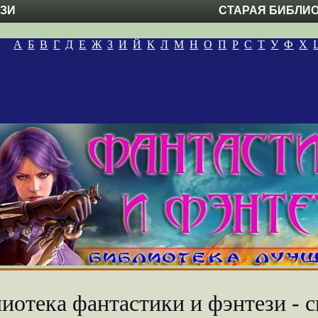
ЕЗИ
СТАРАЯ БИБЛИ
А
Б
В
Г
Д
Е
Ж
З
И
Й
К
Л
М
Н
О
П
Р
С
Т
У
Ф
Х
иотека фантастики и фэнтези - с