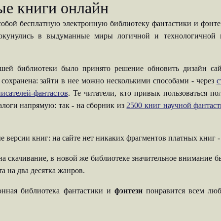
ые книги онлайн
собой бесплатную электронную библиотеку фантастики и фэнтези
 окунулись в выдуманные миры логичной и технологичной н
шей библиотеки было принято решение обновить дизайн сай
 сохранена: зайти в нее можно несколькими способами - через
с
исателей-фантастов
. Те читатели, кто привык пользоваться п
талоги напрямую: так - на сборник из
2500 книг научной фантас
е версии книг: на сайте нет никаких фрагментов платных книг 
на скачивание, в новой же библиотеке значительное внимание б
а на два десятка жанров.
ронная библиотека фантастики и
фэнтези
понравится всем люб