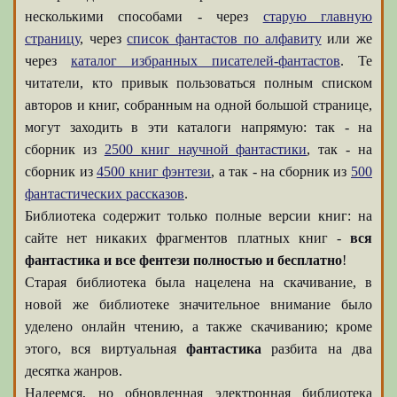
несколькими способами - через
старую главную
страницу
, через
список фантастов по алфавиту
или же
через
каталог избранных писателей-фантастов
. Те
читатели, кто привык пользоваться полным списком
авторов и книг, собранным на одной большой странице,
могут заходить в эти каталоги напрямую: так - на
сборник из
2500 книг научной фантастики
, так - на
сборник из
4500 книг фэнтези
, а так - на сборник из
500
фантастических рассказов
.
Библиотека содержит только полные версии книг: на
сайте нет никаких фрагментов платных книг -
вся
фантастика и все фентези полностью и бесплатно
!
Старая библиотека была нацелена на скачивание, в
новой же библиотеке значительное внимание было
уделено онлайн чтению, а также скачиванию; кроме
этого, вся виртуальная
фантастика
разбита на два
десятка жанров.
Надеемся, но обновленная электронная библиотека