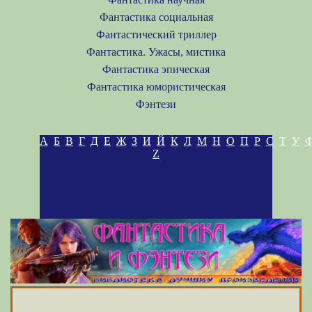
Фантастика социальная
Фантастический триллер
Фантастика. Ужасы, мистика
Фантастика эпическая
Фантастика юмористическая
Фэнтези
А
Б
В
Г
Д
Е
Ж
З
И
Й
К
Л
М
Н
О
П
Р
С
Т
У
Z