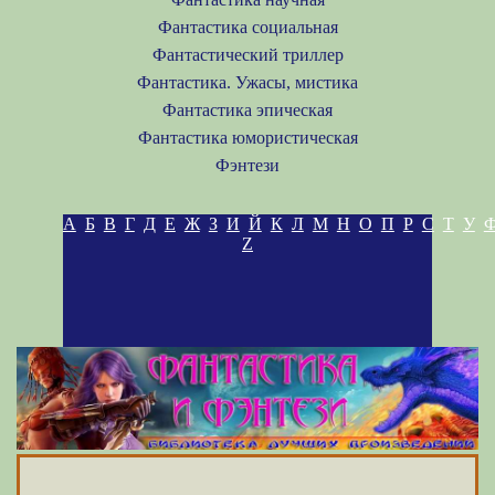
Фантастика социальная
Фантастический триллер
Фантастика. Ужасы, мистика
Фантастика эпическая
Фантастика юмористическая
Фэнтези
А
Б
В
Г
Д
Е
Ж
З
И
Й
К
Л
М
Н
О
П
Р
С
Т
У
Z