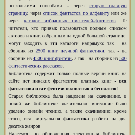
несколькими способами - через
старую главную
страницу
, через
список фантастов по алфавиту
или же
через
каталог избранных писателей-фантастов
. Те
читатели, кто привык пользоваться полным списком
авторов и книг, собранным на одной большой странице,
могут заходить в эти каталоги напрямую: так - на
сборник из
2500 книг научной фантастики
, так - на
сборник из
4500 книг фэнтези
, а так - на сборник из
500
фантастических рассказов
.
Библиотека содержит только полные версии книг: на
сайте нет никаких фрагментов платных книг -
вся
фантастика и все фентези полностью и бесплатно
!
Старая библиотека была нацелена на скачивание, в
новой же библиотеке значительное внимание было
уделено онлайн чтению, а также скачиванию; кроме
этого, вся виртуальная
фантастика
разбита на два
десятка жанров.
Надеемся, но обновленная электронная библиотека