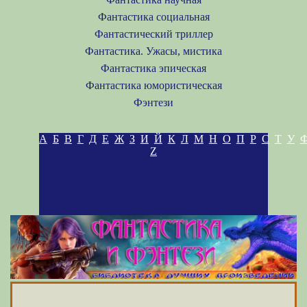
Фантастика социальная
Фантастический триллер
Фантастика. Ужасы, мистика
Фантастика эпическая
Фантастика юмористическая
Фэнтези
А
Б
В
Г
Д
Е
Ж
З
И
Й
К
Л
М
Н
О
П
Р
С
Т
У
Z