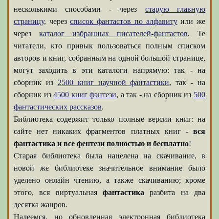
несколькими способами - через
старую главную
страницу
, через
список фантастов по алфавиту
или же
через
каталог избранных писателей-фантастов
. Те
читатели, кто привык пользоваться полным списком
авторов и книг, собранным на одной большой странице,
могут заходить в эти каталоги напрямую: так - на
сборник из
2500 книг научной фантастики
, так - на
сборник из
4500 книг фэнтези
, а так - на сборник из
500
фантастических рассказов
.
Библиотека содержит только полные версии книг: на
сайте нет никаких фрагментов платных книг -
вся
фантастика и все фентези полностью и бесплатно
!
Старая библиотека была нацелена на скачивание, в
новой же библиотеке значительное внимание было
уделено онлайн чтению, а также скачиванию; кроме
этого, вся виртуальная
фантастика
разбита на два
десятка жанров.
Надеемся, но обновленная электронная библиотека