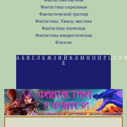
Фантастика социальная
Фантастический триллер
Фантастика. Ужасы, мистика
Фантастика эпическая
Фантастика юмористическая
Фэнтези
А
Б
В
Г
Д
Е
Ж
З
И
Й
К
Л
М
Н
О
П
Р
С
Т
У
Z