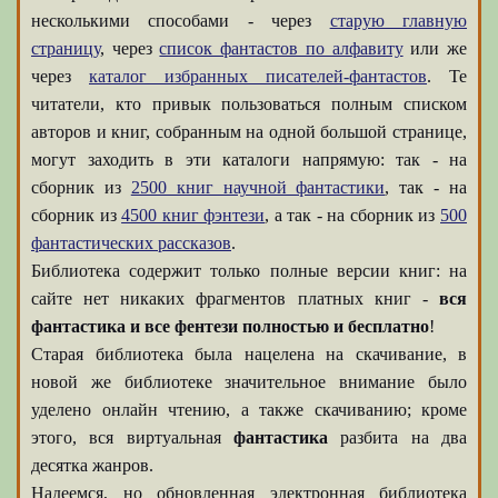
несколькими способами - через
старую главную
страницу
, через
список фантастов по алфавиту
или же
через
каталог избранных писателей-фантастов
. Те
читатели, кто привык пользоваться полным списком
авторов и книг, собранным на одной большой странице,
могут заходить в эти каталоги напрямую: так - на
сборник из
2500 книг научной фантастики
, так - на
сборник из
4500 книг фэнтези
, а так - на сборник из
500
фантастических рассказов
.
Библиотека содержит только полные версии книг: на
сайте нет никаких фрагментов платных книг -
вся
фантастика и все фентези полностью и бесплатно
!
Старая библиотека была нацелена на скачивание, в
новой же библиотеке значительное внимание было
уделено онлайн чтению, а также скачиванию; кроме
этого, вся виртуальная
фантастика
разбита на два
десятка жанров.
Надеемся, но обновленная электронная библиотека