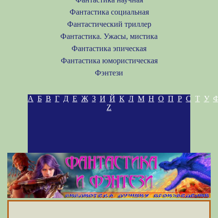
Фантастика социальная
Фантастический триллер
Фантастика. Ужасы, мистика
Фантастика эпическая
Фантастика юмористическая
Фэнтези
А
Б
В
Г
Д
Е
Ж
З
И
Й
К
Л
М
Н
О
П
Р
С
Т
У
Z