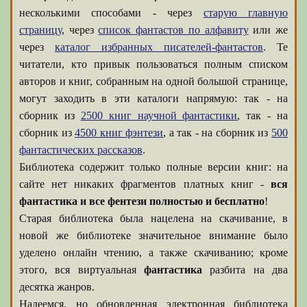
несколькими способами - через
старую главную
страницу
, через
список фантастов по алфавиту
или же
через
каталог избранных писателей-фантастов
. Те
читатели, кто привык пользоваться полным списком
авторов и книг, собранным на одной большой странице,
могут заходить в эти каталоги напрямую: так - на
сборник из
2500 книг научной фантастики
, так - на
сборник из
4500 книг фэнтези
, а так - на сборник из
500
фантастических рассказов
.
Библиотека содержит только полные версии книг: на
сайте нет никаких фрагментов платных книг -
вся
фантастика и все фентези полностью и бесплатно
!
Старая библиотека была нацелена на скачивание, в
новой же библиотеке значительное внимание было
уделено онлайн чтению, а также скачиванию; кроме
этого, вся виртуальная
фантастика
разбита на два
десятка жанров.
Надеемся, но обновленная электронная библиотека