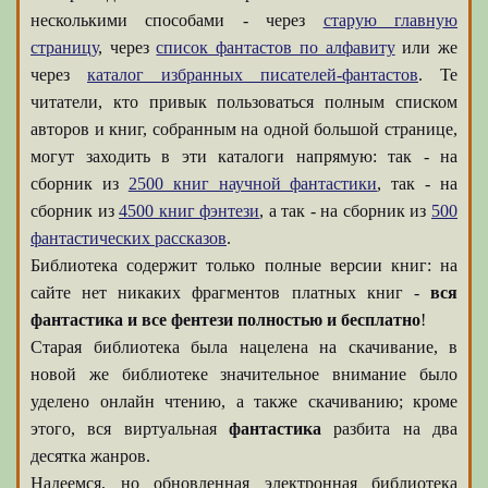
несколькими способами - через
старую главную
страницу
, через
список фантастов по алфавиту
или же
через
каталог избранных писателей-фантастов
. Те
читатели, кто привык пользоваться полным списком
авторов и книг, собранным на одной большой странице,
могут заходить в эти каталоги напрямую: так - на
сборник из
2500 книг научной фантастики
, так - на
сборник из
4500 книг фэнтези
, а так - на сборник из
500
фантастических рассказов
.
Библиотека содержит только полные версии книг: на
сайте нет никаких фрагментов платных книг -
вся
фантастика и все фентези полностью и бесплатно
!
Старая библиотека была нацелена на скачивание, в
новой же библиотеке значительное внимание было
уделено онлайн чтению, а также скачиванию; кроме
этого, вся виртуальная
фантастика
разбита на два
десятка жанров.
Надеемся, но обновленная электронная библиотека