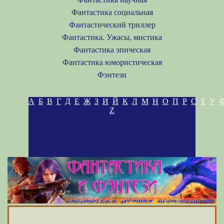
Фантастика социальная
Фантастический триллер
Фантастика. Ужасы, мистика
Фантастика эпическая
Фантастика юмористическая
Фэнтези
А
Б
В
Г
Д
Е
Ж
З
И
Й
К
Л
М
Н
О
П
Р
С
Т
У
Z