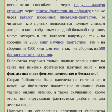
несколькими способами - через
старую главную
страницу
, через
список фантастов по алфавиту
или же
через
каталог избранных писателей-фантастов
. Те
читатели, кто привык пользоваться полным списком
авторов и книг, собранным на одной большой странице,
могут заходить в эти каталоги напрямую: так - на
сборник из
2500 книг научной фантастики
, так - на
сборник из
4500 книг фэнтези
, а так - на сборник из
500
фантастических рассказов
.
Библиотека содержит только полные версии книг: на
сайте нет никаких фрагментов платных книг -
вся
фантастика и все фентези полностью и бесплатно
!
Старая библиотека была нацелена на скачивание, в
новой же библиотеке значительное внимание было
уделено онлайн чтению, а также скачиванию; кроме
этого, вся виртуальная
фантастика
разбита на два
десятка жанров.
Надеемся, но обновленная электронная библиотека