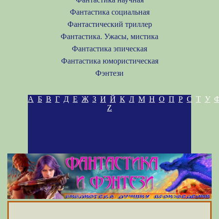
Фантастика социальная
Фантастический триллер
Фантастика. Ужасы, мистика
Фантастика эпическая
Фантастика юмористическая
Фэнтези
А
Б
В
Г
Д
Е
Ж
З
И
Й
К
Л
М
Н
О
П
Р
С
Т
У
Z