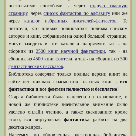
несколькими способами - через
старую главную
страницу
, через
список фантастов по алфавиту
или же
через
каталог избранных писателей-фантастов
. Те
читатели, кто привык пользоваться полным списком
авторов и книг, собранным на одной большой странице,
могут заходить в эти каталоги напрямую: так - на
сборник из
2500 книг научной фантастики
, так - на
сборник из
4500 книг фэнтези
, а так - на сборник из
500
фантастических рассказов
.
Библиотека содержит только полные версии книг: на
сайте нет никаких фрагментов платных книг -
вся
фантастика и все фентези полностью и бесплатно
!
Старая библиотека была нацелена на скачивание, в
новой же библиотеке значительное внимание было
уделено онлайн чтению, а также скачиванию; кроме
этого, вся виртуальная
фантастика
разбита на два
десятка жанров.
Надеемся, но обновленная электронная библиотека