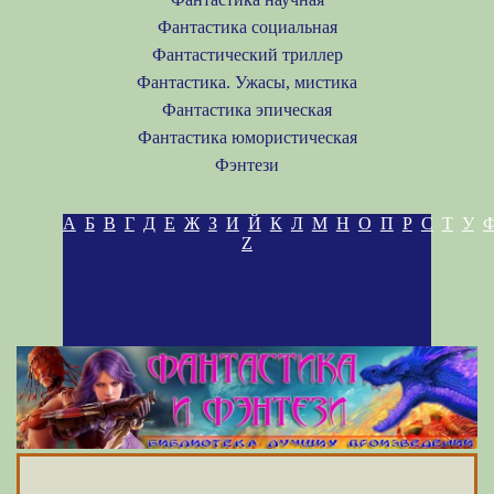
Фантастика социальная
Фантастический триллер
Фантастика. Ужасы, мистика
Фантастика эпическая
Фантастика юмористическая
Фэнтези
А
Б
В
Г
Д
Е
Ж
З
И
Й
К
Л
М
Н
О
П
Р
С
Т
У
Z