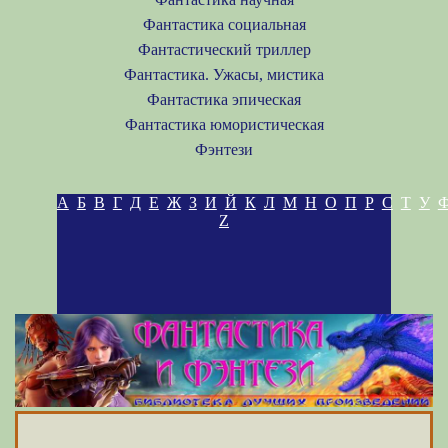
Фантастика социальная
Фантастический триллер
Фантастика. Ужасы, мистика
Фантастика эпическая
Фантастика юмористическая
Фэнтези
А
Б
В
Г
Д
Е
Ж
З
И
Й
К
Л
М
Н
О
П
Р
С
Т
У
Z