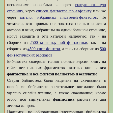
несколькими способами - через
старую главную
страницу
, через
список фантастов по алфавиту
или же
через
каталог избранных писателей-фантастов
. Те
читатели, кто привык пользоваться полным списком
авторов и книг, собранным на одной большой странице,
могут заходить в эти каталоги напрямую: так - на
сборник из
2500 книг научной фантастики
, так - на
сборник из
4500 книг фэнтези
, а так - на сборник из
500
фантастических рассказов
.
Библиотека содержит только полные версии книг: на
сайте нет никаких фрагментов платных книг -
вся
фантастика и все фентези полностью и бесплатно
!
Старая библиотека была нацелена на скачивание, в
новой же библиотеке значительное внимание было
уделено онлайн чтению, а также скачиванию; кроме
этого, вся виртуальная
фантастика
разбита на два
десятка жанров.
Надеемся, но обновленная электронная библиотека