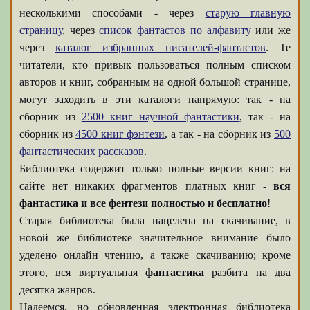
несколькими способами - через
старую главную
страницу
, через
список фантастов по алфавиту
или же
через
каталог избранных писателей-фантастов
. Те
читатели, кто привык пользоваться полным списком
авторов и книг, собранным на одной большой странице,
могут заходить в эти каталоги напрямую: так - на
сборник из
2500 книг научной фантастики
, так - на
сборник из
4500 книг фэнтези
, а так - на сборник из
500
фантастических рассказов
.
Библиотека содержит только полные версии книг: на
сайте нет никаких фрагментов платных книг -
вся
фантастика и все фентези полностью и бесплатно
!
Старая библиотека была нацелена на скачивание, в
новой же библиотеке значительное внимание было
уделено онлайн чтению, а также скачиванию; кроме
этого, вся виртуальная
фантастика
разбита на два
десятка жанров.
Надеемся, но обновленная электронная библиотека