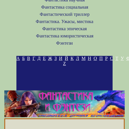
Фантастика социальная
Фантастический триллер
Фантастика. Ужасы, мистика
Фантастика эпическая
Фантастика юмористическая
Фэнтези
А
Б
В
Г
Д
Е
Ж
З
И
Й
К
Л
М
Н
О
П
Р
С
Т
У
Z