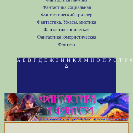
Фантастика социальная
Фантастический триллер
Фантастика. Ужасы, мистика
Фантастика эпическая
Фантастика юмористическая
Фэнтези
А
Б
В
Г
Д
Е
Ж
З
И
Й
К
Л
М
Н
О
П
Р
С
Т
У
Z