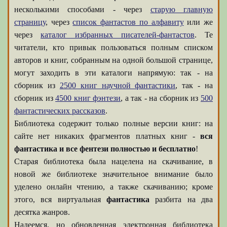
несколькими способами - через
старую главную
страницу
, через
список фантастов по алфавиту
или же
через
каталог избранных писателей-фантастов
. Те
читатели, кто привык пользоваться полным списком
авторов и книг, собранным на одной большой странице,
могут заходить в эти каталоги напрямую: так - на
сборник из
2500 книг научной фантастики
, так - на
сборник из
4500 книг фэнтези
, а так - на сборник из
500
фантастических рассказов
.
Библиотека содержит только полные версии книг: на
сайте нет никаких фрагментов платных книг -
вся
фантастика и все фентези полностью и бесплатно
!
Старая библиотека была нацелена на скачивание, в
новой же библиотеке значительное внимание было
уделено онлайн чтению, а также скачиванию; кроме
этого, вся виртуальная
фантастика
разбита на два
десятка жанров.
Надеемся, но обновленная электронная библиотека