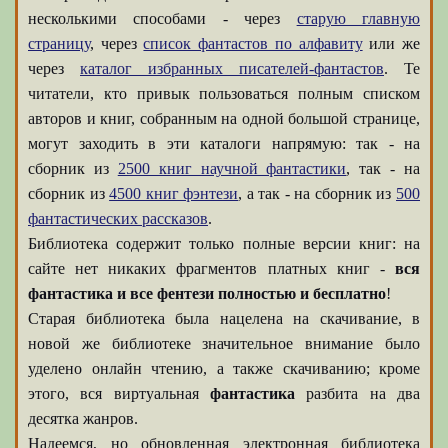
несколькими способами - через
старую главную
страницу
, через
список фантастов по алфавиту
или же
через
каталог избранных писателей-фантастов
. Те
читатели, кто привык пользоваться полным списком
авторов и книг, собранным на одной большой странице,
могут заходить в эти каталоги напрямую: так - на
сборник из
2500 книг научной фантастики
, так - на
сборник из
4500 книг фэнтези
, а так - на сборник из
500
фантастических рассказов
.
Библиотека содержит только полные версии книг: на
сайте нет никаких фрагментов платных книг -
вся
фантастика и все фентези полностью и бесплатно
!
Старая библиотека была нацелена на скачивание, в
новой же библиотеке значительное внимание было
уделено онлайн чтению, а также скачиванию; кроме
этого, вся виртуальная
фантастика
разбита на два
десятка жанров.
Надеемся, но обновленная электронная библиотека