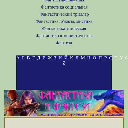
Фантастика социальная
Фантастический триллер
Фантастика. Ужасы, мистика
Фантастика эпическая
Фантастика юмористическая
Фэнтези
А
Б
В
Г
Д
Е
Ж
З
И
Й
К
Л
М
Н
О
П
Р
С
Т
У
Z