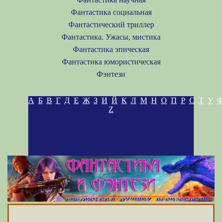
Фантастика социальная
Фантастический триллер
Фантастика. Ужасы, мистика
Фантастика эпическая
Фантастика юмористическая
Фэнтези
А
Б
В
Г
Д
Е
Ж
З
И
Й
К
Л
М
Н
О
П
Р
С
Т
У
Z