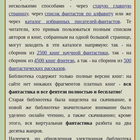
несколькими способами - через
старую главную
страницу
, через
список фантастов по алфавиту
или же
через
каталог избранных писателей-фантастов
. Те
читатели, кто привык пользоваться полным списком
авторов и книг, собранным на одной большой странице,
могут заходить в эти каталоги напрямую: так - на
сборник из
2500 книг научной фантастики
, так - на
сборник из
4500 книг фэнтези
, а так - на сборник из
500
фантастических рассказов
.
Библиотека содержит только полные версии книг: на
сайте нет никаких фрагментов платных книг -
вся
фантастика и все фентези полностью и бесплатно
!
Старая библиотека была нацелена на скачивание, в
новой же библиотеке значительное внимание было
уделено онлайн чтению, а также скачиванию; кроме
этого, вся виртуальная
фантастика
разбита на два
десятка жанров.
Надеемся, но обновленная электронная библиотека