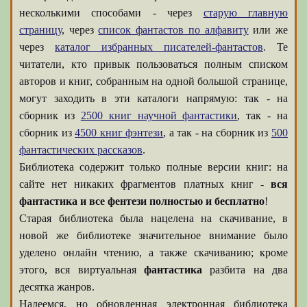
несколькими способами - через
старую главную
страницу
, через
список фантастов по алфавиту
или же
через
каталог избранных писателей-фантастов
. Те
читатели, кто привык пользоваться полным списком
авторов и книг, собранным на одной большой странице,
могут заходить в эти каталоги напрямую: так - на
сборник из
2500 книг научной фантастики
, так - на
сборник из
4500 книг фэнтези
, а так - на сборник из
500
фантастических рассказов
.
Библиотека содержит только полные версии книг: на
сайте нет никаких фрагментов платных книг -
вся
фантастика и все фентези полностью и бесплатно
!
Старая библиотека была нацелена на скачивание, в
новой же библиотеке значительное внимание было
уделено онлайн чтению, а также скачиванию; кроме
этого, вся виртуальная
фантастика
разбита на два
десятка жанров.
Надеемся, но обновленная электронная библиотека