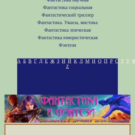
Фантастика социальная
Фантастический триллер
Фантастика. Ужасы, мистика
Фантастика эпическая
Фантастика юмористическая
Фэнтези
А
Б
В
Г
Д
Е
Ж
З
И
Й
К
Л
М
Н
О
П
Р
С
Т
У
Z