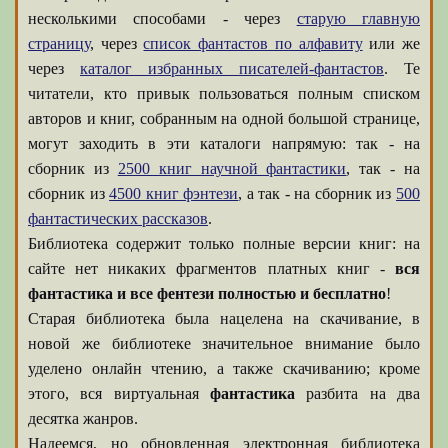
несколькими способами - через
старую главную
страницу
, через
список фантастов по алфавиту
или же
через
каталог избранных писателей-фантастов
. Те
читатели, кто привык пользоваться полным списком
авторов и книг, собранным на одной большой странице,
могут заходить в эти каталоги напрямую: так - на
сборник из
2500 книг научной фантастики
, так - на
сборник из
4500 книг фэнтези
, а так - на сборник из
500
фантастических рассказов
.
Библиотека содержит только полные версии книг: на
сайте нет никаких фрагментов платных книг -
вся
фантастика и все фентези полностью и бесплатно
!
Старая библиотека была нацелена на скачивание, в
новой же библиотеке значительное внимание было
уделено онлайн чтению, а также скачиванию; кроме
этого, вся виртуальная
фантастика
разбита на два
десятка жанров.
Надеемся, но обновленная электронная библиотека