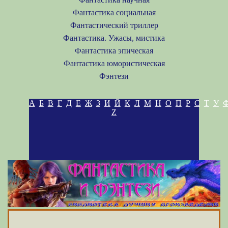
Фантастика социальная
Фантастический триллер
Фантастика. Ужасы, мистика
Фантастика эпическая
Фантастика юмористическая
Фэнтези
А
Б
В
Г
Д
Е
Ж
З
И
Й
К
Л
М
Н
О
П
Р
С
Т
У
Z