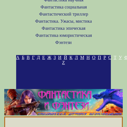
Фантастика социальная
Фантастический триллер
Фантастика. Ужасы, мистика
Фантастика эпическая
Фантастика юмористическая
Фэнтези
А
Б
В
Г
Д
Е
Ж
З
И
Й
К
Л
М
Н
О
П
Р
С
Т
У
Z