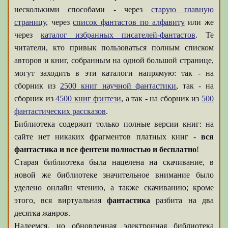
несколькими способами - через
старую главную
страницу
, через
список фантастов по алфавиту
или же
через
каталог избранных писателей-фантастов
. Те
читатели, кто привык пользоваться полным списком
авторов и книг, собранным на одной большой странице,
могут заходить в эти каталоги напрямую: так - на
сборник из
2500 книг научной фантастики
, так - на
сборник из
4500 книг фэнтези
, а так - на сборник из
500
фантастических рассказов
.
Библиотека содержит только полные версии книг: на
сайте нет никаких фрагментов платных книг -
вся
фантастика и все фентези полностью и бесплатно
!
Старая библиотека была нацелена на скачивание, в
новой же библиотеке значительное внимание было
уделено онлайн чтению, а также скачиванию; кроме
этого, вся виртуальная
фантастика
разбита на два
десятка жанров.
Надеемся, но обновленная электронная библиотека