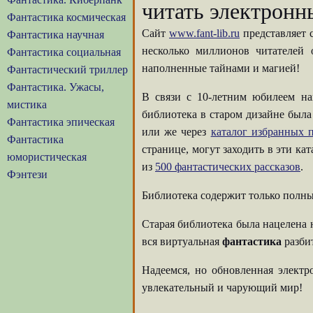
читать электронн
Фантастика космическая
Сайт
www.fant-lib.ru
представляет 
Фантастика научная
несколько миллионов читателей
Фантастика социальная
наполненные тайнами и магией!
Фантастический триллер
Фантастика. Ужасы,
В связи с 10-летним юбилеем на
мистика
библиотека в старом дизайне была
Фантастика эпическая
или же через
каталог избранных п
Фантастика
странице, могут заходить в эти ка
юмористическая
из
500 фантастических рассказов
.
Фэнтези
Библиотека содержит только полны
Старая библиотека была нацелена 
вся виртуальная
фантастика
разбит
Надеемся, но обновленная элект
увлекательный и чарующий мир!