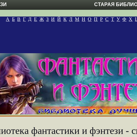
ЕЗИ
СТАРАЯ БИБЛИ
А
Б
В
Г
Д
Е
Ж
З
И
Й
К
Л
М
Н
О
П
Р
С
Т
У
Ф
Х
иотека фантастики и фэнтези - с