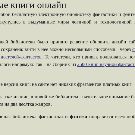
ые книги онлайн
собой бесплатную электронную библиотеку фантастики и фэнтези
 окунулись в выдуманные миры логичной и технологичной н
шей библиотеки было принято решение обновить дизайн сай
 сохранена: зайти в нее можно несколькими способами - через
с
исателей-фантастов
. Те читатели, кто привык пользоваться п
талоги напрямую: так - на сборник из
2500 книг научной фантас
е версии книг: на сайте нет никаких фрагментов платных книг 
на скачивание, в новой же библиотеке значительное внимание б
а на два десятка жанров.
ронная библиотека фантастики и
фэнтези
понравится всем люб