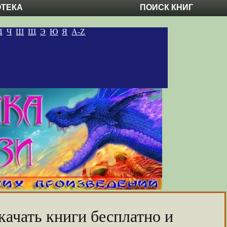
ОТЕКА
ПОИСК КНИГ
Ц
Ч
Ш
Щ
Э
Ю
Я
A-Z
качать книги бесплатно и