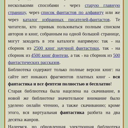
несколькими способами - через
старую главную
страницу
, через
список фантастов по алфавиту
или же
через
каталог избранных писателей-фантастов
. Те
читатели, кто привык пользоваться полным списком
авторов и книг, собранным на одной большой странице,
могут заходить в эти каталоги напрямую: так - на
сборник из
2500 книг научной фантастики
, так - на
сборник из
4500 книг фэнтези
, а так - на сборник из
500
фантастических рассказов
.
Библиотека содержит только полные версии книг: на
сайте нет никаких фрагментов платных книг -
вся
фантастика и все фентези полностью и бесплатно
!
Старая библиотека была нацелена на скачивание, в
новой же библиотеке значительное внимание было
уделено онлайн чтению, а также скачиванию; кроме
этого, вся виртуальная
фантастика
разбита на два
десятка жанров.
Надеемся, но обновленная электронная библиотека