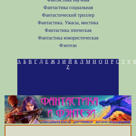
Фантастика социальная
Фантастический триллер
Фантастика. Ужасы, мистика
Фантастика эпическая
Фантастика юмористическая
Фэнтези
А
Б
В
Г
Д
Е
Ж
З
И
Й
К
Л
М
Н
О
П
Р
С
Т
У
Z