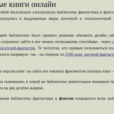
ые книги онлайн
собой бесплатную электронную библиотеку фантастики и фэнтези
 окунулись в выдуманные миры логичной и технологичной н
шей библиотеки было принято решение обновить дизайн сай
 сохранена: зайти в нее можно несколькими способами - через
с
исателей-фантастов
. Те читатели, кто привык пользоваться п
талоги напрямую: так - на сборник из
2500 книг научной фантас
е версии книг: на сайте нет никаких фрагментов платных книг 
на скачивание, в новой же библиотеке значительное внимание б
а на два десятка жанров.
ронная библиотека фантастики и
фэнтези
понравится всем люб