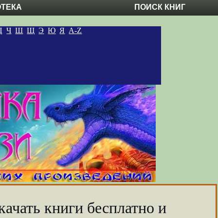
ОТЕКА
ПОИСК КНИГ
Ц
Ч
Ш
Щ
Э
Ю
Я
A-Z
качать книги бесплатно и