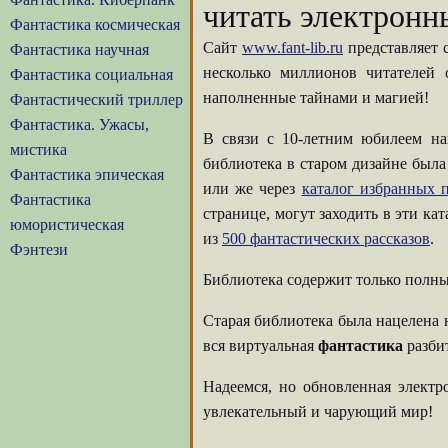
читать электронн
Фантастика космическая
Сайт
www.fant-lib.ru
представляет 
Фантастика научная
несколько миллионов читателей
Фантастика социальная
наполненные тайнами и магией!
Фантастический триллер
Фантастика. Ужасы,
В связи с 10-летним юбилеем на
мистика
библиотека в старом дизайне была
Фантастика эпическая
или же через
каталог избранных п
Фантастика
странице, могут заходить в эти ка
юмористическая
из
500 фантастических рассказов
.
Фэнтези
Библиотека содержит только полны
Старая библиотека была нацелена 
вся виртуальная
фантастика
разбит
Надеемся, но обновленная элект
увлекательный и чарующий мир!