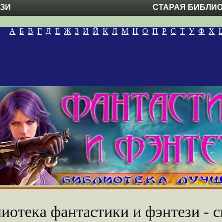
ЕЗИ
СТАРАЯ БИБЛИ
А
Б
В
Г
Д
Е
Ж
З
И
Й
К
Л
М
Н
О
П
Р
С
Т
У
Ф
Х
иотека фантастики и фэнтези - с