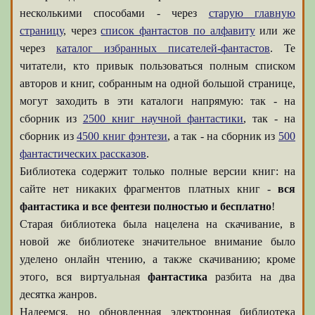
несколькими способами - через
старую главную
страницу
, через
список фантастов по алфавиту
или же
через
каталог избранных писателей-фантастов
. Те
читатели, кто привык пользоваться полным списком
авторов и книг, собранным на одной большой странице,
могут заходить в эти каталоги напрямую: так - на
сборник из
2500 книг научной фантастики
, так - на
сборник из
4500 книг фэнтези
, а так - на сборник из
500
фантастических рассказов
.
Библиотека содержит только полные версии книг: на
сайте нет никаких фрагментов платных книг -
вся
фантастика и все фентези полностью и бесплатно
!
Старая библиотека была нацелена на скачивание, в
новой же библиотеке значительное внимание было
уделено онлайн чтению, а также скачиванию; кроме
этого, вся виртуальная
фантастика
разбита на два
десятка жанров.
Надеемся, но обновленная электронная библиотека