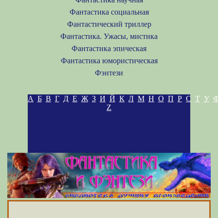
Фантастика социальная
Фантастический триллер
Фантастика. Ужасы, мистика
Фантастика эпическая
Фантастика юмористическая
Фэнтези
А
Б
В
Г
Д
Е
Ж
З
И
Й
К
Л
М
Н
О
П
Р
С
Т
У
Z