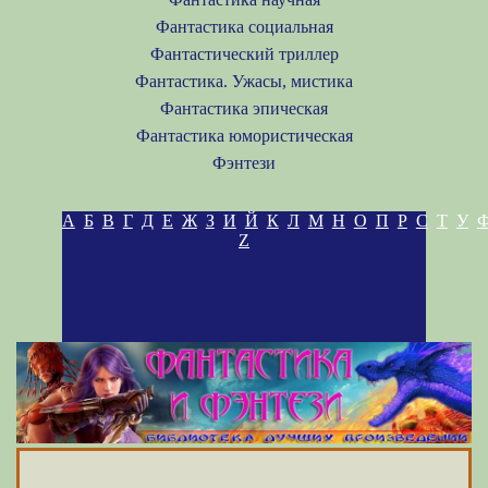
Фантастика социальная
Фантастический триллер
Фантастика. Ужасы, мистика
Фантастика эпическая
Фантастика юмористическая
Фэнтези
А
Б
В
Г
Д
Е
Ж
З
И
Й
К
Л
М
Н
О
П
Р
С
Т
У
Z