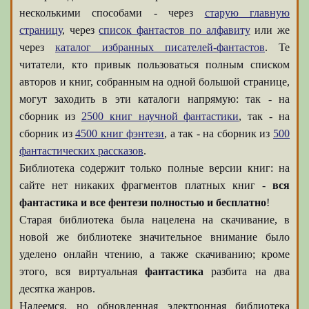
несколькими способами - через
старую главную
страницу
, через
список фантастов по алфавиту
или же
через
каталог избранных писателей-фантастов
. Те
читатели, кто привык пользоваться полным списком
авторов и книг, собранным на одной большой странице,
могут заходить в эти каталоги напрямую: так - на
сборник из
2500 книг научной фантастики
, так - на
сборник из
4500 книг фэнтези
, а так - на сборник из
500
фантастических рассказов
.
Библиотека содержит только полные версии книг: на
сайте нет никаких фрагментов платных книг -
вся
фантастика и все фентези полностью и бесплатно
!
Старая библиотека была нацелена на скачивание, в
новой же библиотеке значительное внимание было
уделено онлайн чтению, а также скачиванию; кроме
этого, вся виртуальная
фантастика
разбита на два
десятка жанров.
Надеемся, но обновленная электронная библиотека