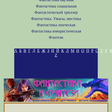
Фантастика социальная
Фантастический триллер
Фантастика. Ужасы, мистика
Фантастика эпическая
Фантастика юмористическая
Фэнтези
А
Б
В
Г
Д
Е
Ж
З
И
Й
К
Л
М
Н
О
П
Р
С
Т
У
Z