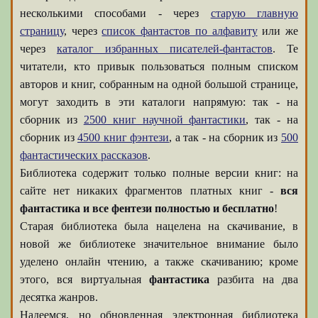
несколькими способами - через
старую главную
страницу
, через
список фантастов по алфавиту
или же
через
каталог избранных писателей-фантастов
. Те
читатели, кто привык пользоваться полным списком
авторов и книг, собранным на одной большой странице,
могут заходить в эти каталоги напрямую: так - на
сборник из
2500 книг научной фантастики
, так - на
сборник из
4500 книг фэнтези
, а так - на сборник из
500
фантастических рассказов
.
Библиотека содержит только полные версии книг: на
сайте нет никаких фрагментов платных книг -
вся
фантастика и все фентези полностью и бесплатно
!
Старая библиотека была нацелена на скачивание, в
новой же библиотеке значительное внимание было
уделено онлайн чтению, а также скачиванию; кроме
этого, вся виртуальная
фантастика
разбита на два
десятка жанров.
Надеемся, но обновленная электронная библиотека