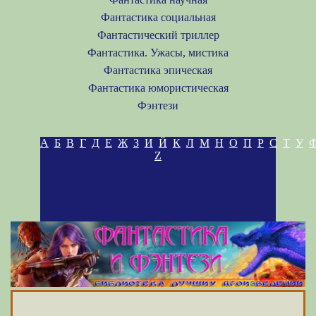
Фантастика социальная
Фантастический триллер
Фантастика. Ужасы, мистика
Фантастика эпическая
Фантастика юмористическая
Фэнтези
А
Б
В
Г
Д
Е
Ж
З
И
Й
К
Л
М
Н
О
П
Р
С
Т
У
Z