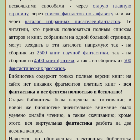
несколькими способами - через
старую главную
страницу
, через
список фантастов по алфавиту
или же
через
каталог избранных писателей-фантастов
. Те
читатели, кто привык пользоваться полным списком
авторов и книг, собранным на одной большой странице,
могут заходить в эти каталоги напрямую: так - на
сборник из
2500 книг научной фантастики
, так - на
сборник из
4500 книг фэнтези
, а так - на сборник из
500
фантастических рассказов
.
Библиотека содержит только полные версии книг: на
сайте нет никаких фрагментов платных книг -
вся
фантастика и все фентези полностью и бесплатно
!
Старая библиотека была нацелена на скачивание, в
новой же библиотеке значительное внимание было
уделено онлайн чтению, а также скачиванию; кроме
этого, вся виртуальная
фантастика
разбита на два
десятка жанров.
Надеемся, но обновленная электронная библиотека