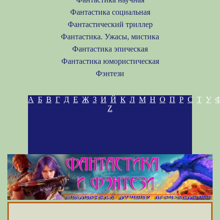
Фантастика социальная
Фантастический триллер
Фантастика. Ужасы, мистика
Фантастика эпическая
Фантастика юмористическая
Фэнтези
А
Б
В
Г
Д
Е
Ж
З
И
Й
К
Л
М
Н
О
П
Р
С
Т
У
Z