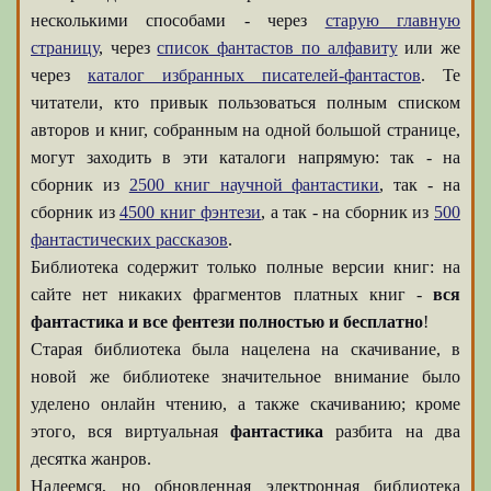
несколькими способами - через
старую главную
страницу
, через
список фантастов по алфавиту
или же
через
каталог избранных писателей-фантастов
. Те
читатели, кто привык пользоваться полным списком
авторов и книг, собранным на одной большой странице,
могут заходить в эти каталоги напрямую: так - на
сборник из
2500 книг научной фантастики
, так - на
сборник из
4500 книг фэнтези
, а так - на сборник из
500
фантастических рассказов
.
Библиотека содержит только полные версии книг: на
сайте нет никаких фрагментов платных книг -
вся
фантастика и все фентези полностью и бесплатно
!
Старая библиотека была нацелена на скачивание, в
новой же библиотеке значительное внимание было
уделено онлайн чтению, а также скачиванию; кроме
этого, вся виртуальная
фантастика
разбита на два
десятка жанров.
Надеемся, но обновленная электронная библиотека