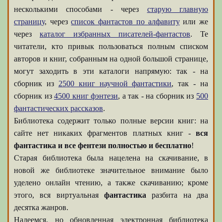
несколькими способами - через
старую главную
страницу
, через
список фантастов по алфавиту
или же
через
каталог избранных писателей-фантастов
. Те
читатели, кто привык пользоваться полным списком
авторов и книг, собранным на одной большой странице,
могут заходить в эти каталоги напрямую: так - на
сборник из
2500 книг научной фантастики
, так - на
сборник из
4500 книг фэнтези
, а так - на сборник из
500
фантастических рассказов
.
Библиотека содержит только полные версии книг: на
сайте нет никаких фрагментов платных книг -
вся
фантастика и все фентези полностью и бесплатно
!
Старая библиотека была нацелена на скачивание, в
новой же библиотеке значительное внимание было
уделено онлайн чтению, а также скачиванию; кроме
этого, вся виртуальная
фантастика
разбита на два
десятка жанров.
Надеемся, но обновленная электронная библиотека