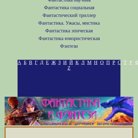
Фантастика социальная
Фантастический триллер
Фантастика. Ужасы, мистика
Фантастика эпическая
Фантастика юмористическая
Фэнтези
А
Б
В
Г
Д
Е
Ж
З
И
Й
К
Л
М
Н
О
П
Р
С
Т
У
Z