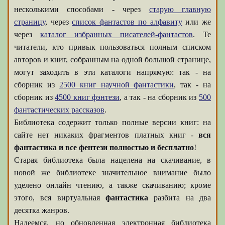
несколькими способами - через
старую главную
страницу
, через
список фантастов по алфавиту
или же
через
каталог избранных писателей-фантастов
. Те
читатели, кто привык пользоваться полным списком
авторов и книг, собранным на одной большой странице,
могут заходить в эти каталоги напрямую: так - на
сборник из
2500 книг научной фантастики
, так - на
сборник из
4500 книг фэнтези
, а так - на сборник из
500
фантастических рассказов
.
Библиотека содержит только полные версии книг: на
сайте нет никаких фрагментов платных книг -
вся
фантастика и все фентези полностью и бесплатно
!
Старая библиотека была нацелена на скачивание, в
новой же библиотеке значительное внимание было
уделено онлайн чтению, а также скачиванию; кроме
этого, вся виртуальная
фантастика
разбита на два
десятка жанров.
Надеемся, но обновленная электронная библиотека