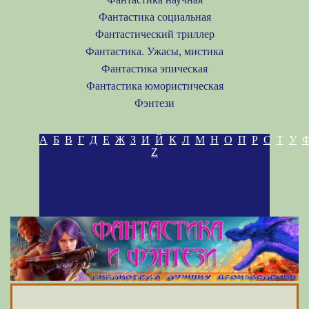
Фантастика социальная
Фантастический триллер
Фантастика. Ужасы, мистика
Фантастика эпическая
Фантастика юмористическая
Фэнтези
А
Б
В
Г
Д
Е
Ж
З
И
Й
К
Л
М
Н
О
П
Р
С
Т
У
Z