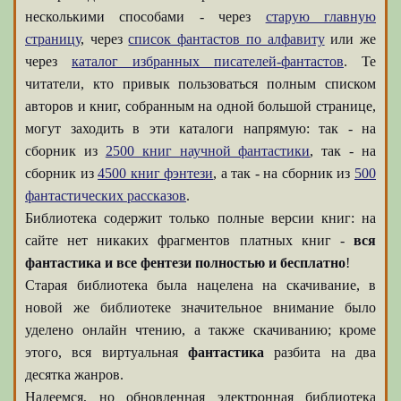
несколькими способами - через
старую главную
страницу
, через
список фантастов по алфавиту
или же
через
каталог избранных писателей-фантастов
. Те
читатели, кто привык пользоваться полным списком
авторов и книг, собранным на одной большой странице,
могут заходить в эти каталоги напрямую: так - на
сборник из
2500 книг научной фантастики
, так - на
сборник из
4500 книг фэнтези
, а так - на сборник из
500
фантастических рассказов
.
Библиотека содержит только полные версии книг: на
сайте нет никаких фрагментов платных книг -
вся
фантастика и все фентези полностью и бесплатно
!
Старая библиотека была нацелена на скачивание, в
новой же библиотеке значительное внимание было
уделено онлайн чтению, а также скачиванию; кроме
этого, вся виртуальная
фантастика
разбита на два
десятка жанров.
Надеемся, но обновленная электронная библиотека