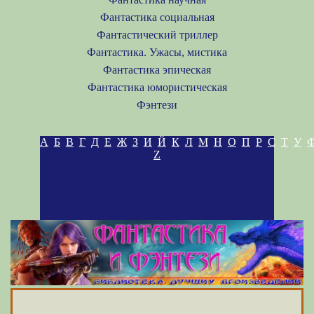
Фантастика социальная
Фантастический триллер
Фантастика. Ужасы, мистика
Фантастика эпическая
Фантастика юмористическая
Фэнтези
А
Б
В
Г
Д
Е
Ж
З
И
Й
К
Л
М
Н
О
П
Р
С
Т
У
Z