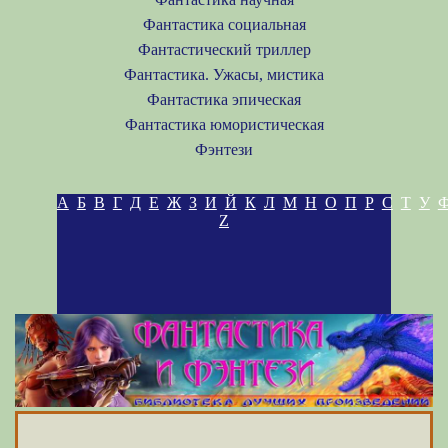
Фантастика социальная
Фантастический триллер
Фантастика. Ужасы, мистика
Фантастика эпическая
Фантастика юмористическая
Фэнтези
А
Б
В
Г
Д
Е
Ж
З
И
Й
К
Л
М
Н
О
П
Р
С
Т
У
Z