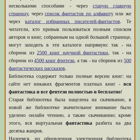
несколькими способами - через
старую главную
страницу
, через
список фантастов по алфавиту
или же
через
каталог избранных писателей-фантастов
. Те
читатели, кто привык пользоваться полным списком
авторов и книг, собранным на одной большой странице,
могут заходить в эти каталоги напрямую: так - на
сборник из
2500 книг научной фантастики
, так - на
сборник из
4500 книг фэнтези
, а так - на сборник из
500
фантастических рассказов
.
Библиотека содержит только полные версии книг: на
сайте нет никаких фрагментов платных книг -
вся
фантастика и все фентези полностью и бесплатно
!
Старая библиотека была нацелена на скачивание, в
новой же библиотеке значительное внимание было
уделено онлайн чтению, а также скачиванию; кроме
этого, вся виртуальная
фантастика
разбита на два
десятка жанров.
Надеемся, но обновленная электронная библиотека