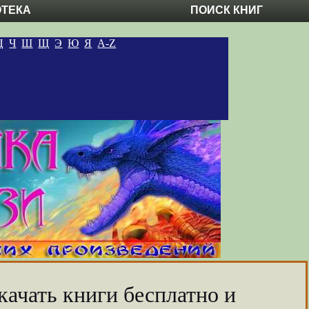
ОТЕКА
ПОИСК КНИГ
Ц
Ч
Ш
Щ
Э
Ю
Я
A-Z
качать книги бесплатно и