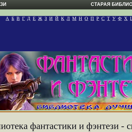
ЕЗИ
СТАРАЯ БИБЛИ
А
Б
В
Г
Д
Е
Ж
З
И
Й
К
Л
М
Н
О
П
Р
С
Т
У
Ф
Х
иотека фантастики и фэнтези - с