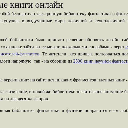
ые книги онлайн
собой бесплатную электронную библиотеку фантастики и фэнтези
 окунулись в выдуманные миры логичной и технологичной н
шей библиотеки было принято решение обновить дизайн сай
 сохранена: зайти в нее можно несколькими способами - через
с
исателей-фантастов
. Те читатели, кто привык пользоваться п
талоги напрямую: так - на сборник из
2500 книг научной фантас
е версии книг: на сайте нет никаких фрагментов платных книг 
на скачивание, в новой же библиотеке значительное внимание б
а на два десятка жанров.
ронная библиотека фантастики и
фэнтези
понравится всем люб