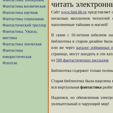
читать электронн
Фантастика космическая
Сайт
www.fant-lib.ru
представляет 
Фантастика научная
несколько миллионов читателей
Фантастика социальная
наполненные тайнами и магией!
Фантастический триллер
Фантастика. Ужасы,
В связи с 10-летним юбилеем на
мистика
библиотека в старом дизайне была
Фантастика эпическая
или же через
каталог избранных п
Фантастика
странице, могут заходить в эти ка
юмористическая
из
500 фантастических рассказов
.
Фэнтези
Библиотека содержит только полны
Старая библиотека была нацелена 
вся виртуальная
фантастика
разбит
Надеемся, но обновленная элект
увлекательный и чарующий мир!