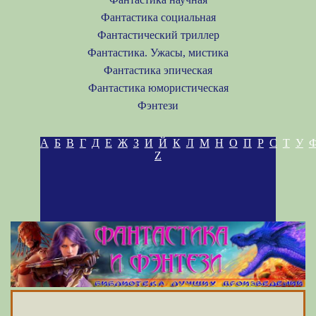
Фантастика социальная
Фантастический триллер
Фантастика. Ужасы, мистика
Фантастика эпическая
Фантастика юмористическая
Фэнтези
А
Б
В
Г
Д
Е
Ж
З
И
Й
К
Л
М
Н
О
П
Р
С
Т
У
Z