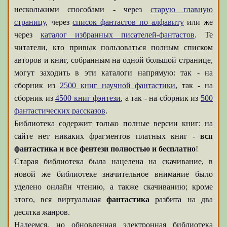
несколькими способами - через
старую главную
страницу
, через
список фантастов по алфавиту
или же
через
каталог избранных писателей-фантастов
. Те
читатели, кто привык пользоваться полным списком
авторов и книг, собранным на одной большой странице,
могут заходить в эти каталоги напрямую: так - на
сборник из
2500 книг научной фантастики
, так - на
сборник из
4500 книг фэнтези
, а так - на сборник из
500
фантастических рассказов
.
Библиотека содержит только полные версии книг: на
сайте нет никаких фрагментов платных книг -
вся
фантастика и все фентези полностью и бесплатно
!
Старая библиотека была нацелена на скачивание, в
новой же библиотеке значительное внимание было
уделено онлайн чтению, а также скачиванию; кроме
этого, вся виртуальная
фантастика
разбита на два
десятка жанров.
Надеемся, но обновленная электронная библиотека