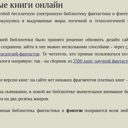
ые книги онлайн
собой бесплатную электронную библиотеку фантастики и фэнтези
 окунулись в выдуманные миры логичной и технологичной н
шей библиотеки было принято решение обновить дизайн сай
 сохранена: зайти в нее можно несколькими способами - через
с
исателей-фантастов
. Те читатели, кто привык пользоваться п
талоги напрямую: так - на сборник из
2500 книг научной фантас
е версии книг: на сайте нет никаких фрагментов платных книг 
на скачивание, в новой же библиотеке значительное внимание б
а на два десятка жанров.
ронная библиотека фантастики и
фэнтези
понравится всем люб