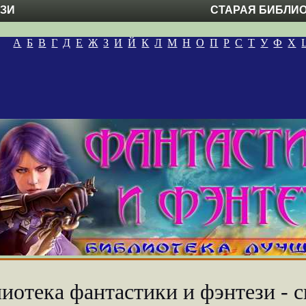
ЕЗИ
СТАРАЯ БИБЛИ
А
Б
В
Г
Д
Е
Ж
З
И
Й
К
Л
М
Н
О
П
Р
С
Т
У
Ф
Х
иотека фантастики и фэнтези - с