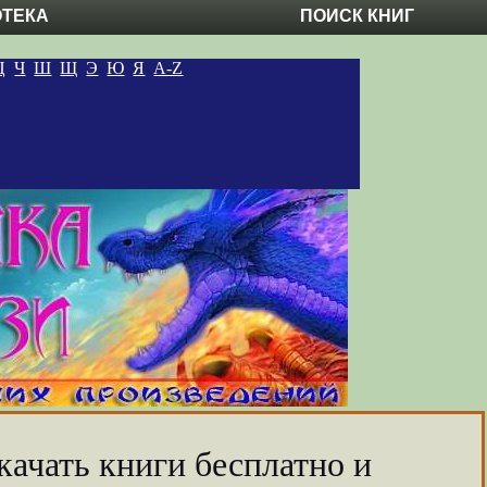
ОТЕКА
ПОИСК КНИГ
Ц
Ч
Ш
Щ
Э
Ю
Я
A-Z
качать книги бесплатно и