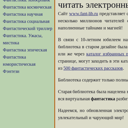
читать электронн
Фантастика космическая
Сайт
www.fant-lib.ru
представляет 
Фантастика научная
несколько миллионов читателей
Фантастика социальная
наполненные тайнами и магией!
Фантастический триллер
Фантастика. Ужасы,
В связи с 10-летним юбилеем на
мистика
библиотека в старом дизайне была
Фантастика эпическая
или же через
каталог избранных п
Фантастика
странице, могут заходить в эти ка
юмористическая
из
500 фантастических рассказов
.
Фэнтези
Библиотека содержит только полны
Старая библиотека была нацелена 
вся виртуальная
фантастика
разбит
Надеемся, но обновленная элект
увлекательный и чарующий мир!