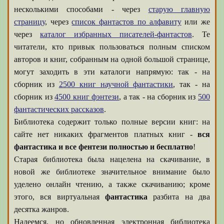
несколькими способами - через
старую главную
страницу
, через
список фантастов по алфавиту
или же
через
каталог избранных писателей-фантастов
. Те
читатели, кто привык пользоваться полным списком
авторов и книг, собранным на одной большой странице,
могут заходить в эти каталоги напрямую: так - на
сборник из
2500 книг научной фантастики
, так - на
сборник из
4500 книг фэнтези
, а так - на сборник из
500
фантастических рассказов
.
Библиотека содержит только полные версии книг: на
сайте нет никаких фрагментов платных книг -
вся
фантастика и все фентези полностью и бесплатно
!
Старая библиотека была нацелена на скачивание, в
новой же библиотеке значительное внимание было
уделено онлайн чтению, а также скачиванию; кроме
этого, вся виртуальная
фантастика
разбита на два
десятка жанров.
Надеемся, но обновленная электронная библиотека