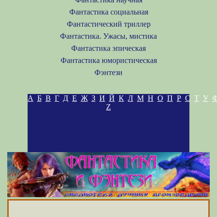
Фантастика социальная
Фантастический триллер
Фантастика. Ужасы, мистика
Фантастика эпическая
Фантастика юмористическая
Фэнтези
А
Б
В
Г
Д
Е
Ж
З
И
Й
К
Л
М
Н
О
П
Р
С
Т
У
Z