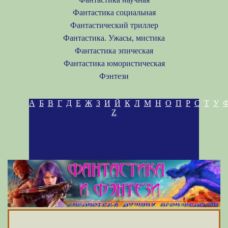
Фантастика социальная
Фантастический триллер
Фантастика. Ужасы, мистика
Фантастика эпическая
Фантастика юмористическая
Фэнтези
А
Б
В
Г
Д
Е
Ж
З
И
Й
К
Л
М
Н
О
П
Р
С
Т
У
Z