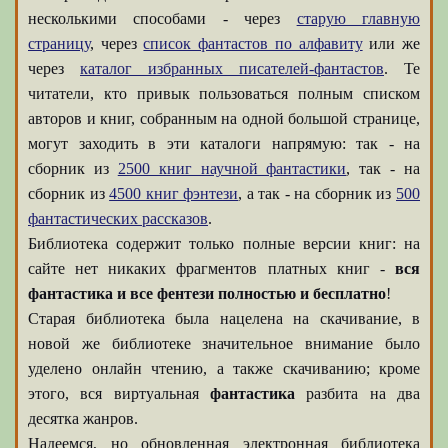
несколькими способами - через
старую главную
страницу
, через
список фантастов по алфавиту
или же
через
каталог избранных писателей-фантастов
. Те
читатели, кто привык пользоваться полным списком
авторов и книг, собранным на одной большой странице,
могут заходить в эти каталоги напрямую: так - на
сборник из
2500 книг научной фантастики
, так - на
сборник из
4500 книг фэнтези
, а так - на сборник из
500
фантастических рассказов
.
Библиотека содержит только полные версии книг: на
сайте нет никаких фрагментов платных книг -
вся
фантастика и все фентези полностью и бесплатно
!
Старая библиотека была нацелена на скачивание, в
новой же библиотеке значительное внимание было
уделено онлайн чтению, а также скачиванию; кроме
этого, вся виртуальная
фантастика
разбита на два
десятка жанров.
Надеемся, но обновленная электронная библиотека