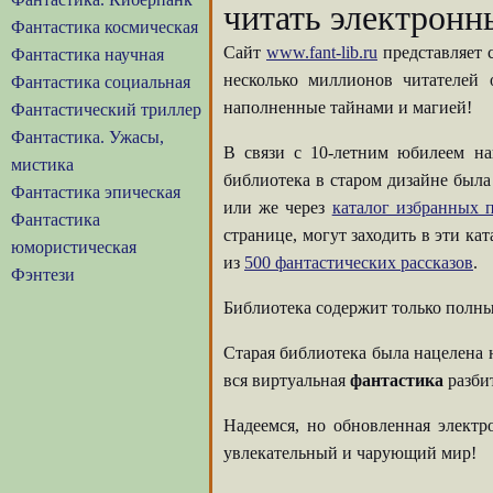
читать электронн
Фантастика космическая
Сайт
www.fant-lib.ru
представляет 
Фантастика научная
несколько миллионов читателей
Фантастика социальная
наполненные тайнами и магией!
Фантастический триллер
Фантастика. Ужасы,
В связи с 10-летним юбилеем на
мистика
библиотека в старом дизайне была
Фантастика эпическая
или же через
каталог избранных п
Фантастика
странице, могут заходить в эти ка
юмористическая
из
500 фантастических рассказов
.
Фэнтези
Библиотека содержит только полны
Старая библиотека была нацелена 
вся виртуальная
фантастика
разбит
Надеемся, но обновленная элект
увлекательный и чарующий мир!