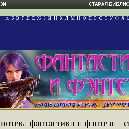
ЕЗИ
СТАРАЯ БИБЛИ
А
Б
В
Г
Д
Е
Ж
З
И
Й
К
Л
М
Н
О
П
Р
С
Т
У
Ф
Х
иотека фантастики и фэнтези - с