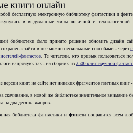
ые книги онлайн
собой бесплатную электронную библиотеку фантастики и фэнтези
 окунулись в выдуманные миры логичной и технологичной н
шей библиотеки было принято решение обновить дизайн сай
 сохранена: зайти в нее можно несколькими способами - через
с
исателей-фантастов
. Те читатели, кто привык пользоваться п
талоги напрямую: так - на сборник из
2500 книг научной фантас
е версии книг: на сайте нет никаких фрагментов платных книг 
на скачивание, в новой же библиотеке значительное внимание б
а на два десятка жанров.
ронная библиотека фантастики и
фэнтези
понравится всем люб