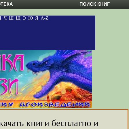
ОТЕКА
ПОИСК КНИГ
Ц
Ч
Ш
Щ
Э
Ю
Я
A-Z
качать книги бесплатно и