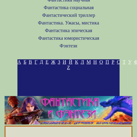
Фантастика социальная
Фантастический триллер
Фантастика. Ужасы, мистика
Фантастика эпическая
Фантастика юмористическая
Фэнтези
А
Б
В
Г
Д
Е
Ж
З
И
Й
К
Л
М
Н
О
П
Р
С
Т
У
Z