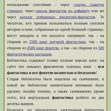
несколькими способами - через
старую главную
страницу
, через
список фантастов по алфавиту
или же
через
каталог избранных писателей-фантастов
. Те
читатели, кто привык пользоваться полным списком
авторов и книг, собранным на одной большой странице,
могут заходить в эти каталоги напрямую: так - на
сборник из
2500 книг научной фантастики
, так - на
сборник из
4500 книг фэнтези
, а так - на сборник из
500
фантастических рассказов
.
Библиотека содержит только полные версии книг: на
сайте нет никаких фрагментов платных книг -
вся
фантастика и все фентези полностью и бесплатно
!
Старая библиотека была нацелена на скачивание, в
новой же библиотеке значительное внимание было
уделено онлайн чтению, а также скачиванию; кроме
этого, вся виртуальная
фантастика
разбита на два
десятка жанров.
Надеемся, но обновленная электронная библиотека