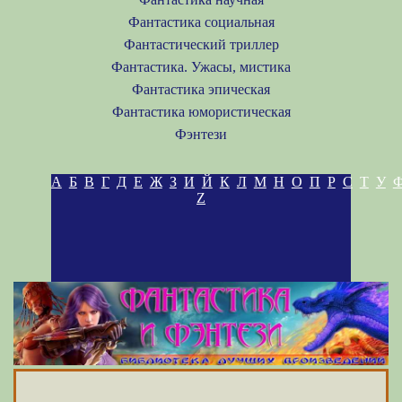
Фантастика социальная
Фантастический триллер
Фантастика. Ужасы, мистика
Фантастика эпическая
Фантастика юмористическая
Фэнтези
А
Б
В
Г
Д
Е
Ж
З
И
Й
К
Л
М
Н
О
П
Р
С
Т
У
Z