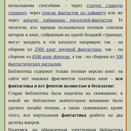
несколькими способами - через
старую главную
страницу
, через
список фантастов по алфавиту
или же
через
каталог избранных писателей-фантастов
. Те
читатели, кто привык пользоваться полным списком
авторов и книг, собранным на одной большой странице,
могут заходить в эти каталоги напрямую: так - на
сборник из
2500 книг научной фантастики
, так - на
сборник из
4500 книг фэнтези
, а так - на сборник из
500
фантастических рассказов
.
Библиотека содержит только полные версии книг: на
сайте нет никаких фрагментов платных книг -
вся
фантастика и все фентези полностью и бесплатно
!
Старая библиотека была нацелена на скачивание, в
новой же библиотеке значительное внимание было
уделено онлайн чтению, а также скачиванию; кроме
этого, вся виртуальная
фантастика
разбита на два
десятка жанров.
Надеемся, но обновленная электронная библиотека