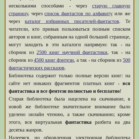
несколькими способами - через
старую главную
страницу
, через
список фантастов по алфавиту
или же
через
каталог избранных писателей-фантастов
. Те
читатели, кто привык пользоваться полным списком
авторов и книг, собранным на одной большой странице,
могут заходить в эти каталоги напрямую: так - на
сборник из
2500 книг научной фантастики
, так - на
сборник из
4500 книг фэнтези
, а так - на сборник из
500
фантастических рассказов
.
Библиотека содержит только полные версии книг: на
сайте нет никаких фрагментов платных книг -
вся
фантастика и все фентези полностью и бесплатно
!
Старая библиотека была нацелена на скачивание, в
новой же библиотеке значительное внимание было
уделено онлайн чтению, а также скачиванию; кроме
этого, вся виртуальная
фантастика
разбита на два
десятка жанров.
Надеемся, но обновленная электронная библиотека