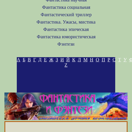
Фантастика социальная
Фантастический триллер
Фантастика. Ужасы, мистика
Фантастика эпическая
Фантастика юмористическая
Фэнтези
А
Б
В
Г
Д
Е
Ж
З
И
Й
К
Л
М
Н
О
П
Р
С
Т
У
Z