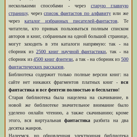
несколькими способами - через
старую главную
страницу
, через
список фантастов по алфавиту
или же
через
каталог избранных писателей-фантастов
. Те
читатели, кто привык пользоваться полным списком
авторов и книг, собранным на одной большой странице,
могут заходить в эти каталоги напрямую: так - на
сборник из
2500 книг научной фантастики
, так - на
сборник из
4500 книг фэнтези
, а так - на сборник из
500
фантастических рассказов
.
Библиотека содержит только полные версии книг: на
сайте нет никаких фрагментов платных книг -
вся
фантастика и все фентези полностью и бесплатно
!
Старая библиотека была нацелена на скачивание, в
новой же библиотеке значительное внимание было
уделено онлайн чтению, а также скачиванию; кроме
этого, вся виртуальная
фантастика
разбита на два
десятка жанров.
Надеемся, но обновленная электронная библиотека