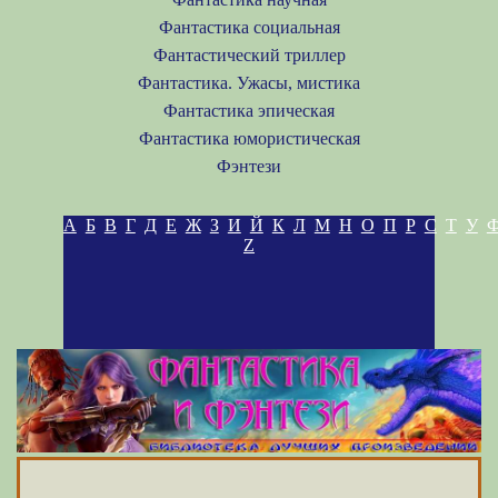
Фантастика социальная
Фантастический триллер
Фантастика. Ужасы, мистика
Фантастика эпическая
Фантастика юмористическая
Фэнтези
А
Б
В
Г
Д
Е
Ж
З
И
Й
К
Л
М
Н
О
П
Р
С
Т
У
Z